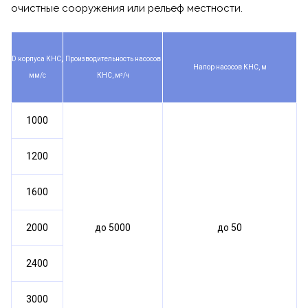
очистные сооружения или рельеф местности.
D корпуса КНС,
Производительность насосов
Напор насосов КНС, м
мм/с
КНС, м³/ч
1000
1200
1600
2000
до 5000
до 50
2400
3000