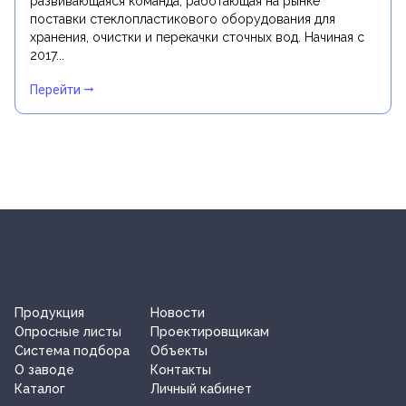
развивающаяся команда, работающая на рынке
поставки стеклопластикового оборудования для
хранения, очистки и перекачки сточных вод. Начиная с
2017...
Перейти
Продукция
Новости
Опросные листы
Проектировщикам
Система подбора
Объекты
О заводe
Контакты
Каталог
Личный кабинет