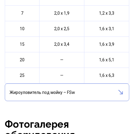
7
2,0 х 1,9
1,2 х 3,3
10
2,0 х 2,5
1,6 х 3,1
15
2,0 х 3,4
1,6 х 3,9
20
—
1,6 х 5,1
25
—
1,6 х 6,3
Жироуловитель под мойку – FSw
Фотогалерея