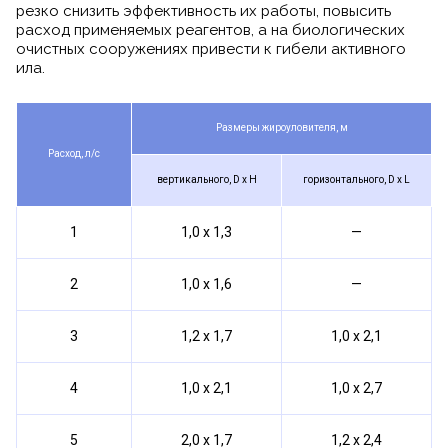
резко снизить эффективность их работы, повысить
расход применяемых реагентов, а на биологических
очистных сооружениях привести к гибели активного
ила.
Размеры жироуловителя, м
Расход, л/с
вертикального, D х H
горизонтального, D х L
1
1,0 х 1,3
—
2
1,0 х 1,6
—
3
1,2 х 1,7
1,0 х 2,1
4
1,0 х 2,1
1,0 х 2,7
5
2,0 х 1,7
1,2 х 2,4