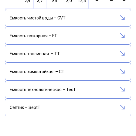
2,4
3,7
85
3,0
12,5
—
—
—
Емкость чистой воды – CVT
Емкость пожарная – FT
Емкость топливная – TT
Емкость химостойкая – CT
Емкость технологическая – TecT
Септик – SeptT