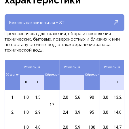
характеристики
Емкость накопительная – ST
Предназначена для хранения, сбора и накопления
технических, бытовых, поверхностных и близких к ним
по составу сточных вод, а также хранения запаса
технической воды.
Размеры, м
Размеры, м
Размеры, м
Объем, м
³
Объем, м
³
Объем, м
³
D
L
D
L
D
L
1
1,0
1,5
2,0
5,6
90
3,0
13,2
17
2
1,0
2,9
2,4
3,9
95
3,0
14,0
1,0
4,0
2,0
5,9
100
3,0
14,7