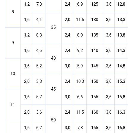
1,2
7,3
2,4
6,9
125
3,6
12,8
8
1,6
4,1
2,0
11,6
130
3,6
13,3
35
1,2
8,3
2,4
8,0
135
3,6
13,8
9
1,6
4,6
2,4
9,2
140
3,6
14,3
40
1,6
5,2
3,0
5,9
145
3,6
14,8
10
2,0
3,3
2,4
10,3
150
3,6
15,3
45
1,6
5,7
3,0
6,6
155
3,6
15,8
11
2,0
3,6
2,4
11,5
160
3,6
16,3
50
1,6
6,2
3,0
7,3
165
3,6
16,8