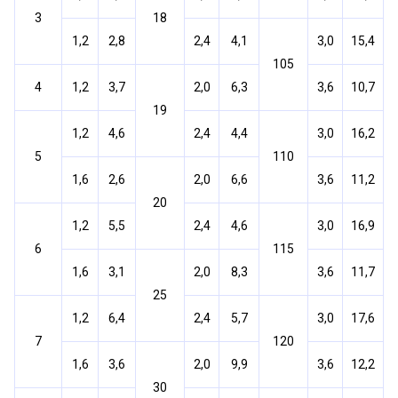
3
18
1,2
2,8
2,4
4,1
3,0
15,4
105
4
1,2
3,7
2,0
6,3
3,6
10,7
19
1,2
4,6
2,4
4,4
3,0
16,2
5
110
1,6
2,6
2,0
6,6
3,6
11,2
20
1,2
5,5
2,4
4,6
3,0
16,9
6
115
1,6
3,1
2,0
8,3
3,6
11,7
25
1,2
6,4
2,4
5,7
3,0
17,6
7
120
1,6
3,6
2,0
9,9
3,6
12,2
30