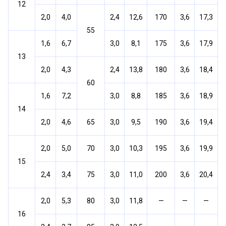
12
2,0
4,0
2,4
12,6
170
3,6
17,3
55
1,6
6,7
3,0
8,1
175
3,6
17,9
13
2,0
4,3
2,4
13,8
180
3,6
18,4
60
1,6
7,2
3,0
8,8
185
3,6
18,9
14
2,0
4,6
65
3,0
9,5
190
3,6
19,4
2,0
5,0
70
3,0
10,3
195
3,6
19,9
15
2,4
3,4
75
3,0
11,0
200
3,6
20,4
2,0
5,3
80
3,0
11,8
—
—
—
16