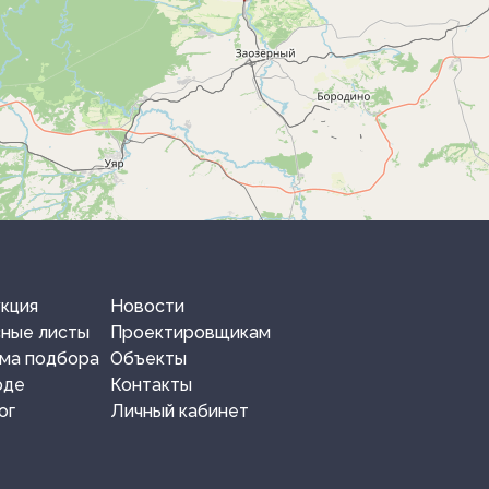
кция
Новости
ные листы
Проектировщикам
ма подбора
Объекты
одe
Контакты
ог
Личный кабинет