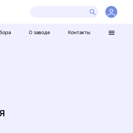
бора
О заводe
Контакты
я